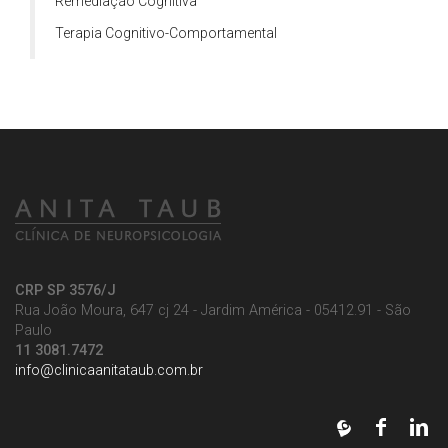
Remediação Cognitiva
Terapia Cognitivo-Comportamental
CRP SP 3576/J
Rua João Moura, 647 cj 24 - Jardim América - 05412.91 - São
Paulo
11 3081.7472
info@clinicaanitataub.com.br